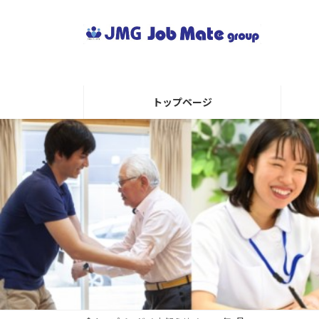
コ
ナ
ン
ビ
テ
ゲ
ン
ー
ツ
シ
へ
ョ
トップページ
ス
ン
キ
に
ッ
移
プ
動