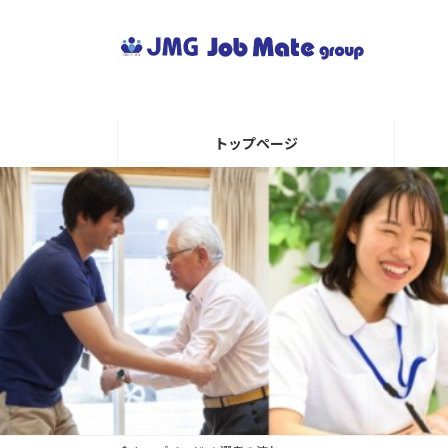
コ
ナ
ン
ビ
テ
ゲ
ン
ー
ツ
シ
へ
ョ
トップページ
ス
ン
キ
に
ッ
移
プ
動