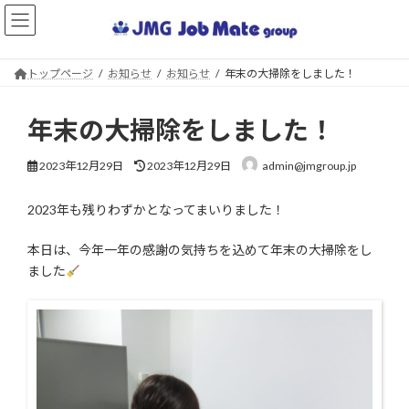
コ
ナ
ン
ビ
テ
ゲ
ン
ー
トップページ
お知らせ
お知らせ
年末の大掃除をしました！
ツ
シ
へ
ョ
ス
ン
年末の大掃除をしました！
キ
に
ッ
移
最
2023年12月29日
2023年12月29日
admin@jmgroup.jp
プ
動
終
更
2023年も残りわずかとなってまいりました！
新
日
時
本日は、今年一年の感謝の気持ちを込めて年末の大掃除をし
:
ました