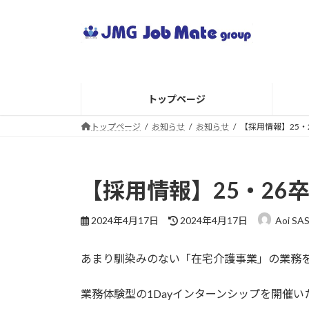
コ
ナ
ン
ビ
テ
ゲ
ン
ー
ツ
シ
へ
ョ
トップページ
ス
ン
キ
に
トップページ
お知らせ
お知らせ
【採用情報】25・
ッ
移
プ
動
【採用情報】25・26
最
2024年4月17日
2024年4月17日
Aoi SA
終
更
あまり馴染みのない「在宅介護事業」の業務
新
日
時
業務体験型の1Dayインターンシップを開催い
: